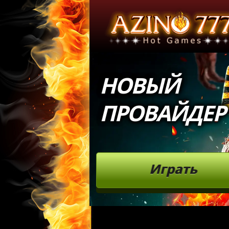
Турнир
НОВЫЙ
 DROPS
ПРОВАЙДЕР
й фонд
000 EUR
Играть