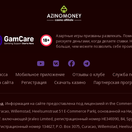
Азартные игры призваны развлекать. Помн
рискуете деньгами, когда делаете ставки. 
больше, чем можете позволить себе проиг
асса
Мобильное приложение
Отзывы о клубе
Служба п
а сайта
Регистрация
Скачать казино
Партнерская прог
од
. Информация на сайте предоставлена под лицензией in the Commercia
Curacao, Willemstad, Heelsumstraat 51 E-Commerce Park), основанной на
. включающей Jiraleo Limited, регистрационный номер HE349390, 84, Spyr
 регистрационный номер 134627, P.O. Box 3075, Curacao, Willemstad, Heel