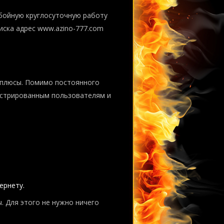
бойную круглосуточную работу
иска адрес www.azino-777.com
 плюсы. Помимо постоянного
гистрированным пользователям и
ернету.
. Для этого не нужно ничего