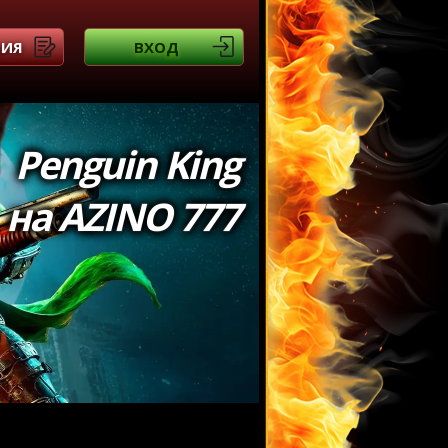
ЦИЯ
ВХОД
Penguin King
FREE S
на AZINO 777
BOOST
Деп