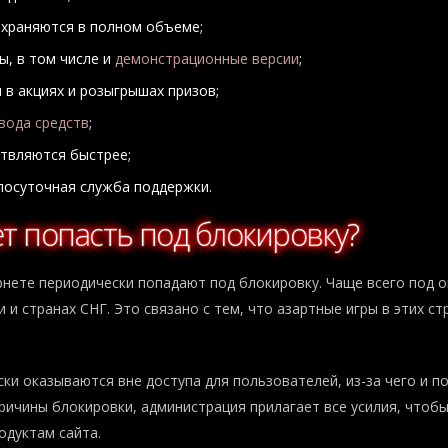
охраняются в полном объеме;
ы, в том числе и
демонстрационные версии
;
 в акциях и розыгрышах призов;
вода средств
;
ствляются быстрее;
лосуточная служба поддержки.
т попасть под блокировку?
рнете периодически попадают под блокировку. Чаще всего под 
 и странах СНГ. Это связано с тем, что азартные игры в этих ст
ки оказываются вне доступа для пользователей, из-за чего и п
причины блокировки, администрация прилагает все усилия, чтоб
одуктам сайта.