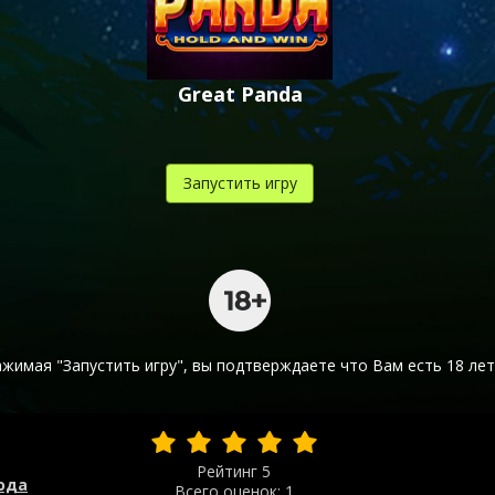
Great Panda
Запустить игру
жимая "Запустить игру", вы подтверждаете что Вам есть 18 лет
Рейтинг
5
юда
Всего оценок:
1