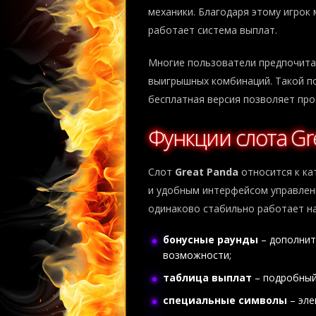
механики. Благодаря этому игрок
работает система выплат.
Многие пользователи предпочитаю
выигрышных комбинаций. Такой по
бесплатная версия позволяет про
Функции слота Gr
Слот
Great Panda
относится к ка
и удобным интерфейсом управлен
одинаково стабильно работает на
бонусные раунды
– дополнит
возможности;
таблица выплат
– подробный
специальные символы
– эле