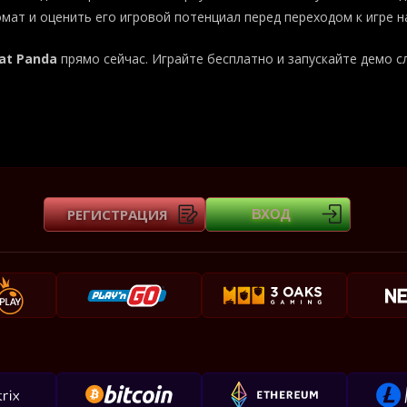
мат и оценить его игровой потенциал перед переходом к игре н
at Panda
прямо сейчас. Играйте бесплатно и запускайте демо с
РЕГИСТРАЦИЯ
ВХОД