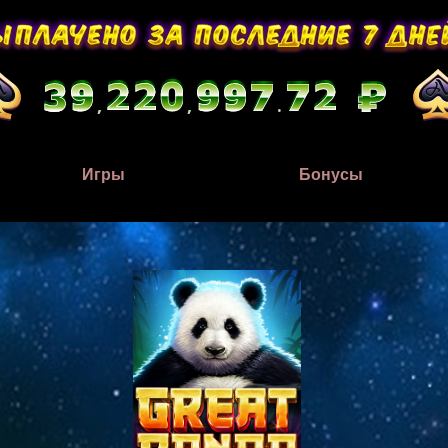
,
,
.
Игры
Бонусы