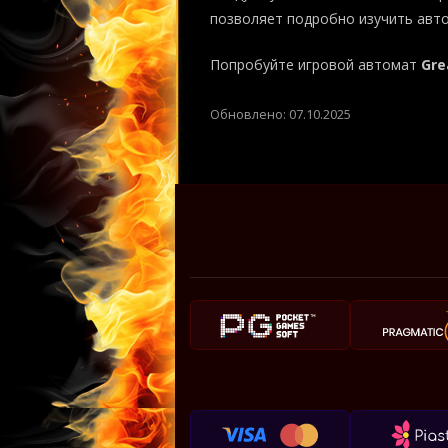
позволяет подробно изучить авто
Попробуйте игровой автомат
Gre
Обновлено:
07.10.2025