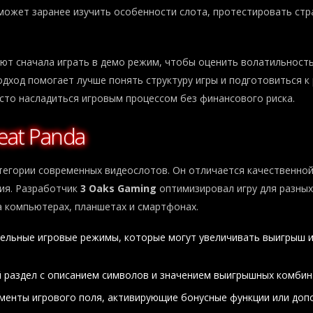
 может заранее изучить особенности слота, протестировать стра
т сначала играть в демо режим, чтобы оценить волатильность
дход помогает лучше понять структуру игры и подготовиться к 
сто насладиться игровым процессом без финансового риска.
eat Panda
тегории современных видеослотов. Он отличается качественной
ия. Разработчик
3 Oaks Gaming
оптимизировал игру для разных
 компьютерах, планшетах и смартфонах.
ельные игровые режимы, которые могут увеличивать выигрыш 
 раздел с описанием символов и значением выигрышных комбин
менты игрового поля, активирующие бонусные функции или доп