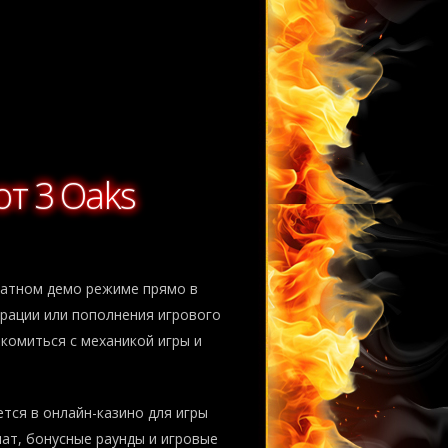
от 3 Oaks
латном демо режиме прямо в
трации или пополнения игрового
комиться с механикой игры и
тся в онлайн-казино для игры
лат, бонусные раунды и игровые