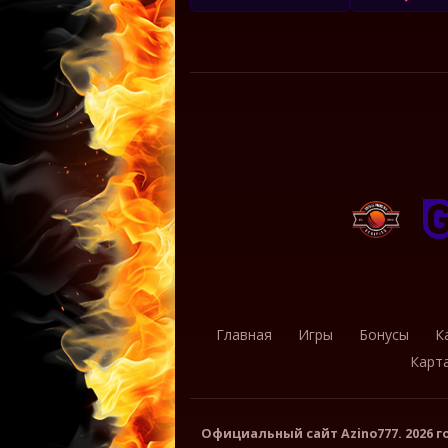
Главная
Игры
Бонусы
К
Карт
Официальный сайт
Azino777
. 2026 г