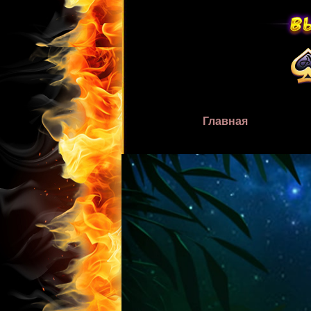
Главная