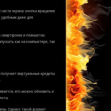
части экрана: кнопка вращения
с удобным даже для
 смартфонах и планшетах.
пускать как на компьютере, так
к получает виртуальные кредиты
.
ивается, его можно обновить и
лота.
дены. Однако такой формат