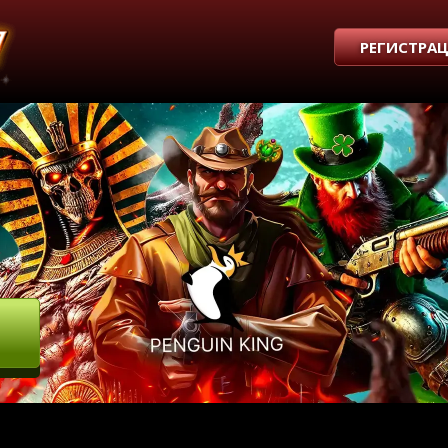
РЕГИСТРА