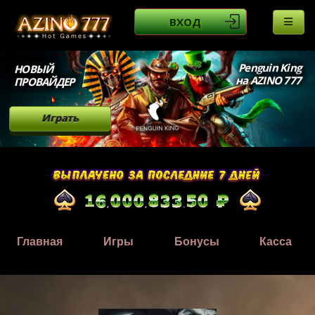
ВХОД
Penguin King
НОВЫЙ
на AZINO 777
ПРОВАЙДЕР
Играть
Главная
Игры
Бонусы
Касса