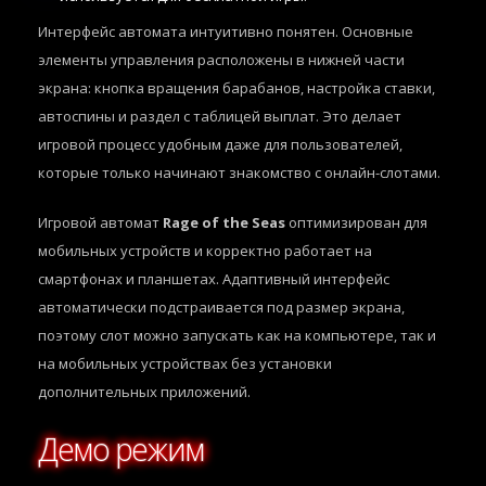
Интерфейс автомата интуитивно понятен. Основные
элементы управления расположены в нижней части
экрана: кнопка вращения барабанов, настройка ставки,
автоспины и раздел с таблицей выплат. Это делает
игровой процесс удобным даже для пользователей,
которые только начинают знакомство с онлайн-слотами.
Игровой автомат
Rage of the Seas
оптимизирован для
мобильных устройств и корректно работает на
смартфонах и планшетах. Адаптивный интерфейс
автоматически подстраивается под размер экрана,
поэтому слот можно запускать как на компьютере, так и
на мобильных устройствах без установки
дополнительных приложений.
Демо режим