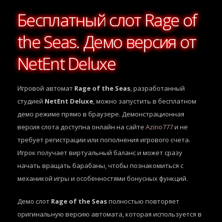
Бесплатный слот Rage of
the Seas. Демо версия от
NetEnt Deluxe
Игровой автомат
Rage of the Seas
, разработанный
студией
NetEnt Deluxe
, можно запустить в бесплатном
демо режиме прямо в браузере. Демонстрационная
версия слота доступна онлайн на сайте
Azino777
и не
требует регистрации или пополнения игрового счета.
Игрок получает виртуальный баланс и может сразу
начать вращать барабаны, чтобы познакомиться с
механикой игры и особенностями бонусных функций.
Демо слот
Rage of the Seas
полностью повторяет
оригинальную версию автомата, которая используется в