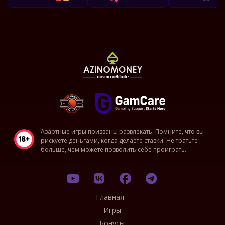
Азартные игры призваны развлекать. Помните, что вы
рискуете деньгами, когда делаете ставки. Не тратьте
больше, чем можете позволить себе проиграть.
Главная
Игры
Бонусы