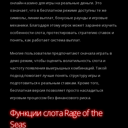
онлайн-казино для игры на реальные деньги. Это
означает, что в бесплатном режиме доступны те же
символы, линии выплат, бонусные раунды и игровые
механики. Благодаря этому игрок может заранее изучить
особенности слота, протестировать стратегию ставок и
понять, как работает система выплат.
Многие пользователи предпочитают сначала играть в
демо режим, чтобы оценить волатильность слота и
частоту появления выигрышных комбинаций. Такой
подход помогает лучше понять структуру игры и
подготовиться к реальным ставкам. Кроме того,
бесплатная версия позволяет просто насладиться
игровым процессом без финансового риска.
Функции слота Rage of the
Seas