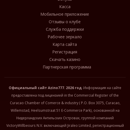
Касса
Мобильное приложение
Отзывы о клубе
Служба поддержки
Рабочее зеркало
Карта сайта
Регистрация
Скачать казино
Партнерская программа
Официальный сайт
Azino777
. 2026 год
. Информация на сайте
предоставлена под лицензией in the Commercial Register of the
Curacao Chamber of Comerce & industry ( P.O. Box 3075, Curacao,
Willemstad, Heelsumstraat 51 E-Commerce Park), основанной на
Нидерландских Антильских Островах, группой компаний
VictoryWillbeours N.V. включающей Jiraleo Limited, регистрационный