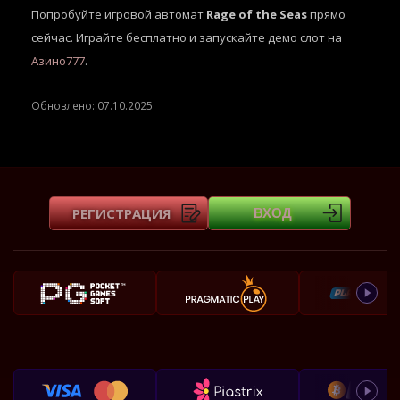
Попробуйте игровой автомат
Rage of the Seas
прямо
сейчас. Играйте бесплатно и запускайте демо слот на
Азино777
.
Обновлено:
07.10.2025
РЕГИСТРАЦИЯ
ВХОД