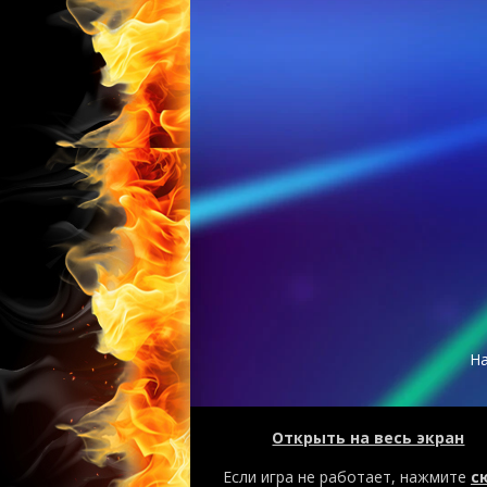
На
Открыть на весь экран
Если игра не работает, нажмите
с