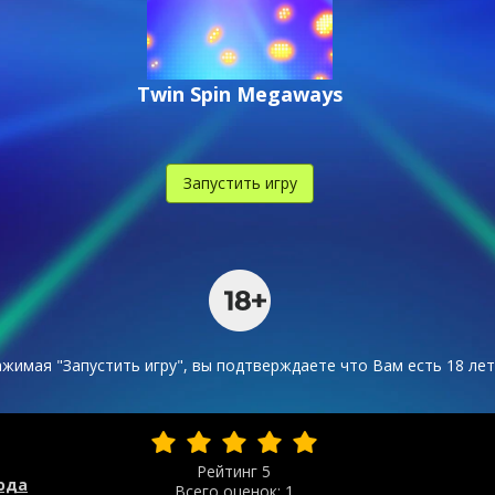
Twin Spin Megaways
Запустить игру
жимая "Запустить игру", вы подтверждаете что Вам есть 18 лет
Рейтинг
5
юда
Всего оценок:
1