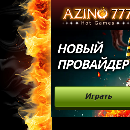
Турнир
НОВЫЙ
 DROPS
ПРОВАЙДЕР
й фонд
000 EUR
Играть