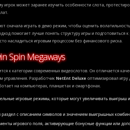
му игрок может заранее изучить особенности слота, протестиро
лат.
т сначала играть в демо режим, чтобы оценить волатильность
дход помогает лучше понять структуру игры и подготовиться к 
сто насладиться игровым процессом без финансового риска.
in Spin Megaways
тся к категории современных видеослотов. Он отличается каче
м управления. Разработчик
NetEnt Deluxe
оптимизировал игру 
ботает на компьютерах, планшетах и смартфонах.
ельные игровые режимы, которые могут увеличивать выигрыш 
 раздел с описанием символов и значением выигрышных комбин
менты игрового поля, активирующие бонусные функции или доп