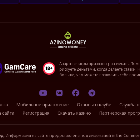
Азартные игры призваны развлекать. Помн
рискуете деньгами, когда делаете ставки. 
больше, чем можете позволить себе проиг
асса
Мобильное приложение
Отзывы о клубе
Служба п
а сайта
Регистрация
Скачать казино
Партнерская прог
од
. Информация на сайте предоставлена под лицензией in the Commercia