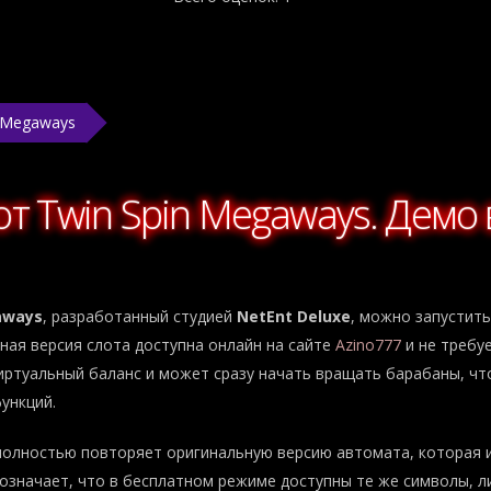
n Megaways
т Twin Spin Megaways. Демо 
aways
, разработанный студией
NetEnt Deluxe
, можно запустит
ная версия слота доступна онлайн на сайте
Azino777
и не требу
виртуальный баланс и может сразу начать вращать барабаны, ч
ункций.
олностью повторяет оригинальную версию автомата, которая и
 означает, что в бесплатном режиме доступны те же символы, л