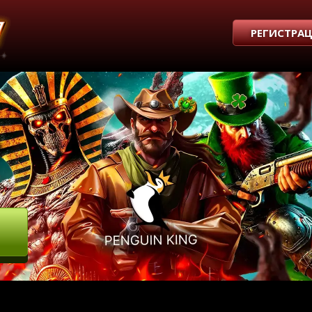
РЕГИСТРА