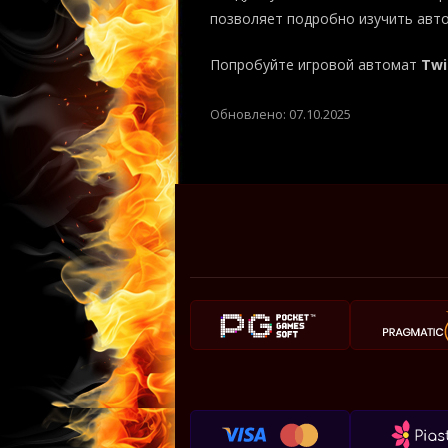
позволяет подробно изучить авто
Попробуйте игровой автомат
Twi
Обновлено:
07.10.2025