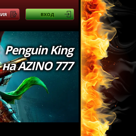
ЦИЯ
ВХОД
Penguin King
FREE S
на AZINO 777
BOOST
Деп