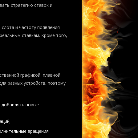
вать стратегию ставок и
 слота и частоту появления
реальным ставкам. Кроме того,
ственной графикой, плавной
для разных устройств, поэтому
и добавлять новые
аций;
олнительные вращения;