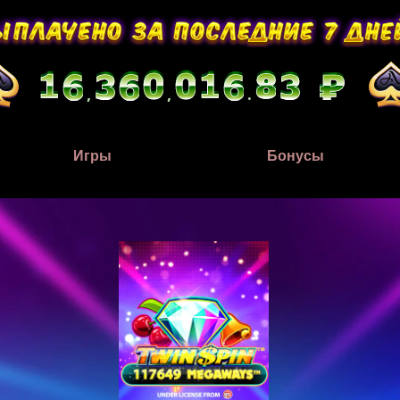
,
,
.
Игры
Бонусы