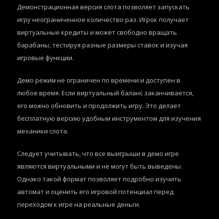
Демонстрационная версия слота позволяет запускать
игру неограниченное количество раз. Игрок получает
виртуальные кредиты и может свободно вращать
барабаны, тестируя разные размеры ставок и изучая
игровые функции.
Демо режим не ограничен по времени и доступен в
любое время. Если виртуальный баланс заканчивается,
его можно обновить и продолжить игру. Это делает
бесплатную версию удобным инструментом для изучения
механики слота.
Следует учитывать, что все выигрыши в демо игре
являются виртуальными и не могут быть выведены.
Однако такой формат позволяет подробно изучить
автомат и оценить его игровой потенциал перед
переходом к игре на реальные деньги.