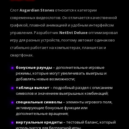
Слот
Asgardian Stones
относится к категории
современных видеослотов. Он отличается качественной
графикой, плавной анимацией и удобным интерфейсом
управления. Разработчик
NetEnt Deluxe
оптимизировал
игру для разных устройств, поэтому автомат одинаково
стабильно работает на компьютерах, планшетах и
смартфонах.
бонусные раунды
– дополнительные игровые
режимы, которые могут увеличивать выигрыш и
добавлять новые возможности;
таблица выплат
– подробный раздел с описанием
символов и значением выигрышных комбинаций;
специальные символы
– элементы игрового поля,
активирующие бонусные функции или
дополнительные вращения;
виртуальные кредиты
– тестовый баланс, который
используется для бесплатной игры.