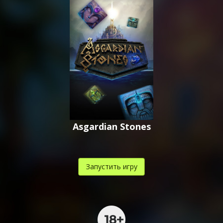
,
,
.
Asgardian Stones
Запустить игру