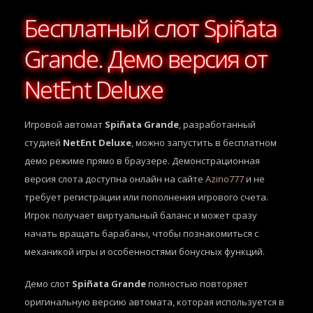
Бесплатный слот Spiñata
Grande. Демо версия от
NetEnt Deluxe
Игровой автомат
Spiñata Grande
, разработанный
студией
NetEnt Deluxe
, можно запустить в бесплатном
демо режиме прямо в браузере. Демонстрационная
версия слота доступна онлайн на сайте
Azino777
и не
требует регистрации или пополнения игрового счета.
Игрок получает виртуальный баланс и может сразу
начать вращать барабаны, чтобы познакомиться с
механикой игры и особенностями бонусных функций.
Демо слот
Spiñata Grande
полностью повторяет
оригинальную версию автомата, которая используется в