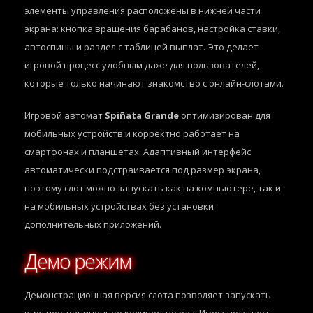
элементы управления расположены в нижней части
экрана: кнопка вращения барабанов, настройка ставки,
автоспины и раздел с таблицей выплат. Это делает
игровой процесс удобным даже для пользователей,
которые только начинают знакомство с онлайн-слотами.
Игровой автомат
Spiñata Grande
оптимизирован для
мобильных устройств и корректно работает на
смартфонах и планшетах. Адаптивный интерфейс
автоматически подстраивается под размер экрана,
поэтому слот можно запускать как на компьютере, так и
на мобильных устройствах без установки
дополнительных приложений.
Демо режим
Демонстрационная версия слота позволяет запускать