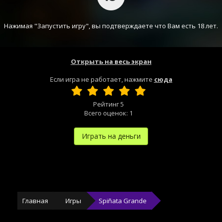
Нажимая "Запустить игру", вы подтверждаете что Вам есть 18 лет.
Открыть на весь экран
Если игра не работает, нажмите
сюда
Рейтинг
5
Всего оценок:
1
Играть на деньги
Главная
Игры
Spiñata Grande