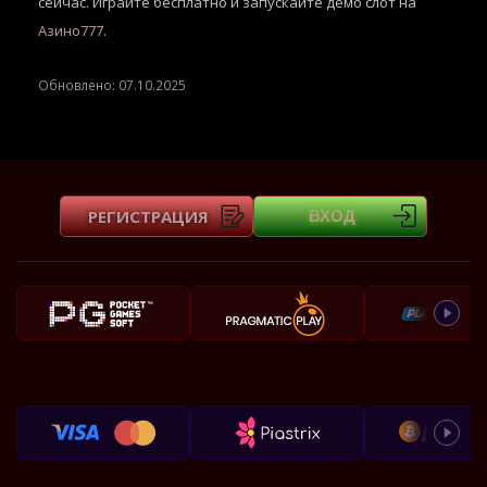
сейчас. Играйте бесплатно и запускайте демо слот на
Азино777
.
Обновлено:
07.10.2025
РЕГИСТРАЦИЯ
ВХОД