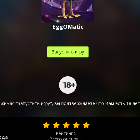
EggOMatic
Запустить игру
жимая "Запустить игру", вы подтверждаете что Вам есть 18 лет
Рейтинг
5
юда
Всего оценок:
1