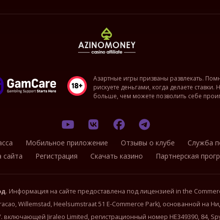
Азартные игры призваны развлекать. Помн
рискуете деньгами, когда делаете ставки. 
больше, чем можете позволить себе проиг
асса
Мобильное приложение
Отзывы о клубе
Служба п
а сайта
Регистрация
Скачать казино
Партнерская прог
од
. Информация на сайте предоставлена под лицензией in the Commercia
Curacao, Willemstad, Heelsumstraat 51 E-Commerce Park), основанной на
. включающей Jiraleo Limited, регистрационный номер HE349390, 84, Spyr