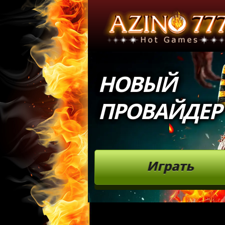
Турнир
НОВЫЙ
 DROPS
ПРОВАЙДЕР
й фонд
000 EUR
Играть