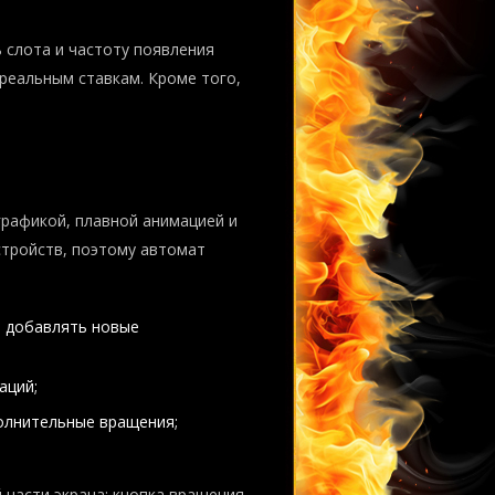
 слота и частоту появления
реальным ставкам. Кроме того,
графикой, плавной анимацией и
стройств, поэтому автомат
и добавлять новые
аций;
олнительные вращения;
части экрана: кнопка вращения