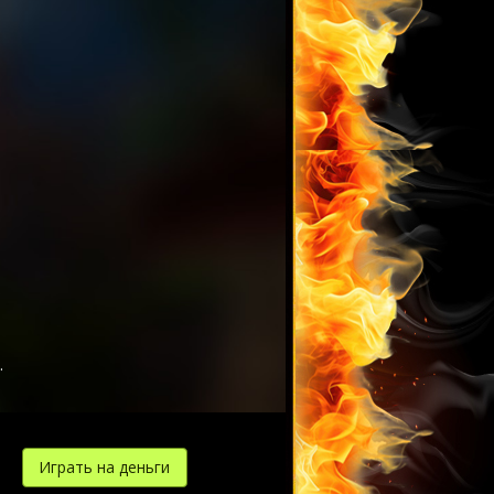
.
Играть на деньги