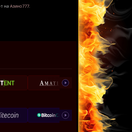
от на
Азино777
.