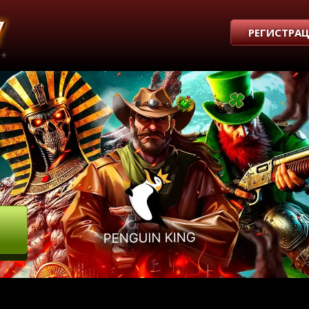
РЕГИСТРА