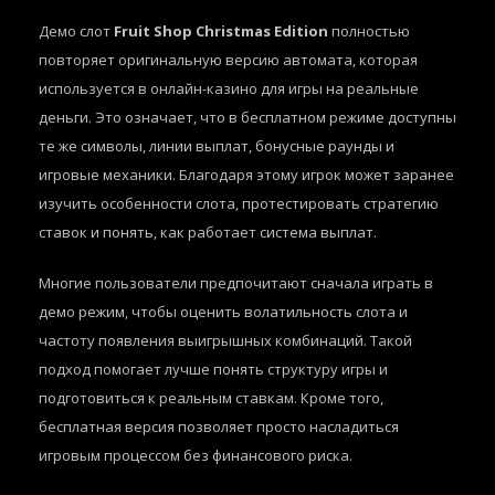
Демо слот
Fruit Shop Christmas Edition
полностью
повторяет оригинальную версию автомата, которая
используется в онлайн-казино для игры на реальные
деньги. Это означает, что в бесплатном режиме доступны
те же символы, линии выплат, бонусные раунды и
игровые механики. Благодаря этому игрок может заранее
изучить особенности слота, протестировать стратегию
ставок и понять, как работает система выплат.
Многие пользователи предпочитают сначала играть в
демо режим, чтобы оценить волатильность слота и
частоту появления выигрышных комбинаций. Такой
подход помогает лучше понять структуру игры и
подготовиться к реальным ставкам. Кроме того,
бесплатная версия позволяет просто насладиться
игровым процессом без финансового риска.