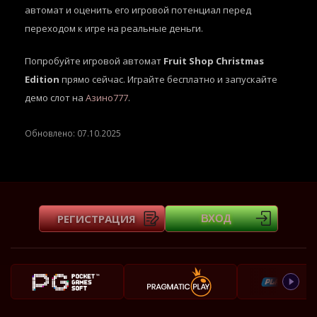
автомат и оценить его игровой потенциал перед
переходом к игре на реальные деньги.
Попробуйте игровой автомат
Fruit Shop Christmas
Edition
прямо сейчас. Играйте бесплатно и запускайте
демо слот на
Азино777
.
Обновлено:
07.10.2025
РЕГИСТРАЦИЯ
ВХОД