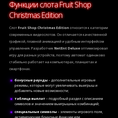
Функции слота Fruit Shop
Christmas Edition
Слот
Fruit Shop Christmas Edition
относится к категории
современных видеослотов. Он отличается качественной
графикой, плавной анимацией и удобным интерфейсом
управления. Разработчик
NetEnt Deluxe
оптимизировал
игру для разных устройств, поэтому автомат одинаково
стабильно работает на компьютерах, планшетах и
смартфонах.
бонусные раунды
– дополнительные игровые
режимы, которые могут увеличивать выигрыш и
добавлять новые возможности;
таблица выплат
– подробный раздел с описанием
символов и значением выигрышных комбинаций;
специальные символы
– элементы игрового поля,
активирующие бонусные функции или