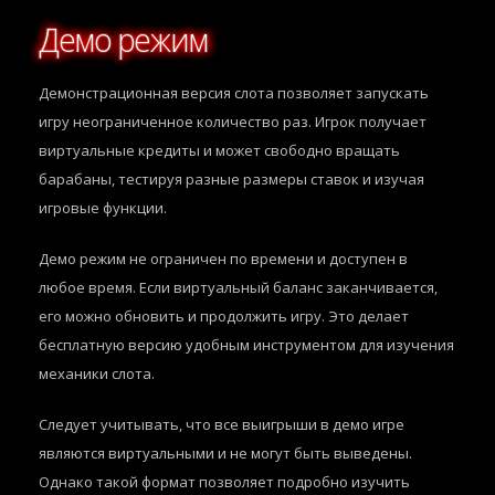
Демо режим
Демонстрационная версия слота позволяет запускать
игру неограниченное количество раз. Игрок получает
виртуальные кредиты и может свободно вращать
барабаны, тестируя разные размеры ставок и изучая
игровые функции.
Демо режим не ограничен по времени и доступен в
любое время. Если виртуальный баланс заканчивается,
его можно обновить и продолжить игру. Это делает
бесплатную версию удобным инструментом для изучения
механики слота.
Следует учитывать, что все выигрыши в демо игре
являются виртуальными и не могут быть выведены.
Однако такой формат позволяет подробно изучить