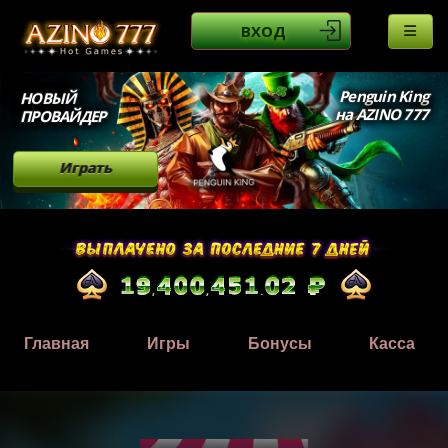
ВХОД
Penguin King
НОВЫЙ
на AZINO 777
ПРОВАЙДЕР
Играть
Главная
Игры
Бонусы
Касса