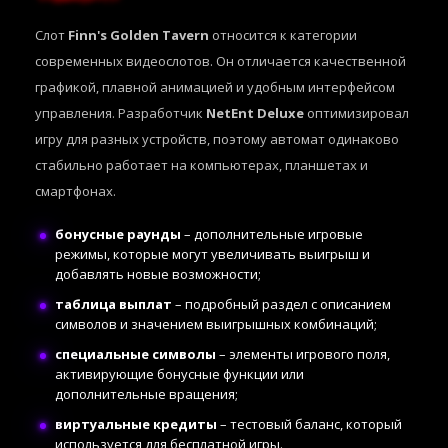
Слот
Finn's Golden Tavern
относится к категории
современных видеослотов. Он отличается качественной
графикой, плавной анимацией и удобным интерфейсом
управления. Разработчик
NetEnt Deluxe
оптимизировал
игру для разных устройств, поэтому автомат одинаково
стабильно работает на компьютерах, планшетах и
смартфонах.
бонусные раунды
– дополнительные игровые
режимы, которые могут увеличивать выигрыш и
добавлять новые возможности;
таблица выплат
– подробный раздел с описанием
символов и значением выигрышных комбинаций;
специальные символы
– элементы игрового поля,
активирующие бонусные функции или
дополнительные вращения;
виртуальные кредиты
– тестовый баланс, который
используется для бесплатной игры.