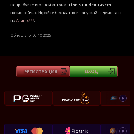
Попробуйте игровой автомат
Finn's Golden Tavern
прямо сейчас. Играйте бесплатно и запускайте демо слот
на
Азино777
.
Обновлено:
07.10.2025
РЕГИСТРАЦИЯ
ВХОД