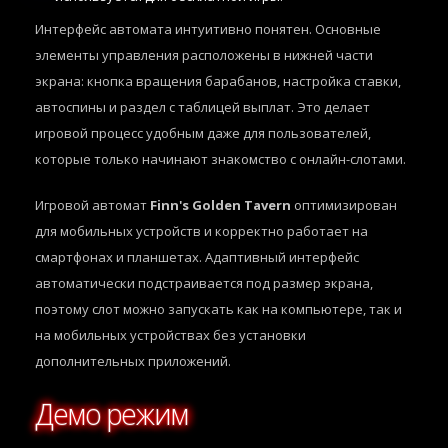
Интерфейс автомата интуитивно понятен. Основные
элементы управления расположены в нижней части
экрана: кнопка вращения барабанов, настройка ставки,
автоспины и раздел с таблицей выплат. Это делает
игровой процесс удобным даже для пользователей,
которые только начинают знакомство с онлайн-слотами.
Игровой автомат
Finn's Golden Tavern
оптимизирован
для мобильных устройств и корректно работает на
смартфонах и планшетах. Адаптивный интерфейс
автоматически подстраивается под размер экрана,
поэтому слот можно запускать как на компьютере, так и
на мобильных устройствах без установки
дополнительных приложений.
Демо режим