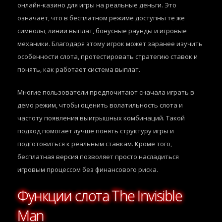
онлайн-казино для игры на реальные деньги. Это
означает, что в бесплатном режиме доступны те же
символы, линии выплат, бонусные раунды и игровые
механики. Благодаря этому игрок может заранее изучить
особенности слота, протестировать стратегию ставок и
понять, как работает система выплат.
Многие пользователи предпочитают сначала играть в
демо режим, чтобы оценить волатильность слота и
частоту появления выигрышных комбинаций. Такой
подход помогает лучше понять структуру игры и
подготовиться к реальным ставкам. Кроме того,
бесплатная версия позволяет просто насладиться
игровым процессом без финансового риска.
Функции слота The Invisible
Man