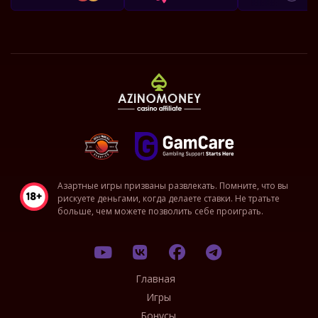
Азартные игры призваны развлекать. Помните, что вы
рискуете деньгами, когда делаете ставки. Не тратьте
больше, чем можете позволить себе проиграть.
Главная
Игры
Бонусы