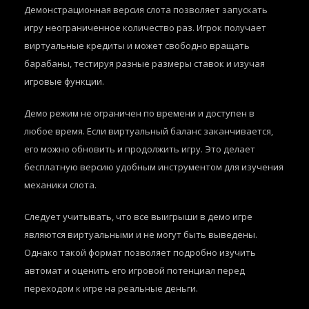
Демонстрационная версия слота позволяет запускать
игру неограниченное количество раз. Игрок получает
виртуальные кредиты и может свободно вращать
барабаны, тестируя разные размеры ставок и изучая
игровые функции.
Демо режим не ограничен по времени и доступен в
любое время. Если виртуальный баланс заканчивается,
его можно обновить и продолжить игру. Это делает
бесплатную версию удобным инструментом для изучения
механики слота.
Следует учитывать, что все выигрыши в демо игре
являются виртуальными и не могут быть выведены.
Однако такой формат позволяет подробно изучить
автомат и оценить его игровой потенциал перед
переходом к игре на реальные деньги.