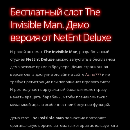
Бесплатный слот The
Invisible Man. Демо
версия от NetEnt Deluxe
Игровой автомат
The Invisible Man
, разработанный
студией
NetEnt Deluxe
, можно запустить в бесплатном
демо режиме прямо в браузере. Демонстрационная
версия слота доступна онлайн на сайте
Azino777
и не
требует регистрации или пополнения игрового счета.
Игрок получает виртуальный баланс и может сразу
начать вращать барабаны, чтобы познакомиться с
механикой игры и особенностями бонусных функций.
Демо слот
The Invisible Man
полностью повторяет
оригинальную версию автомата, которая используется в