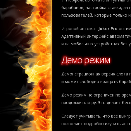
барабанов, настройка ставки, ав
пользователей, которые только н
Игровой автомат
Joker Pro
оптим
Адаптивный интерфейс автоматиче
и на мобильных устройствах без 
Демо режим
Демонстрационная версия слота п
и может свободно вращать бараба
Демо режим не ограничен по врем
продолжить игру. Это делает бес
Следует учитывать, что все выиг
позволяет подробно изучить авто