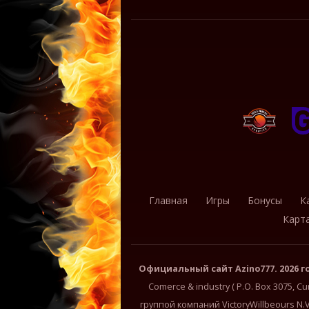
Главная
Игры
Бонусы
К
Карт
Официальный сайт
Azino777
. 2026 г
Comerce & industry ( P.O. Box 3075, 
группой компаний VictoryWillbeours N.V