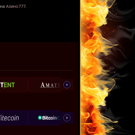
 на
Азино777
.