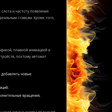
 слота и частоту появления
реальным ставкам. Кроме того,
афикой, плавной анимацией и
стройств, поэтому автомат
и добавлять новые
аций;
олнительные вращения;
части экрана: кнопка вращения