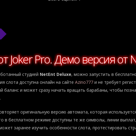
т Joker Pro. Демо версия от 
работанный студией
NetEnt Deluxe
, можно запустить в бесплат
ия слота доступна онлайн на сайте
Azino777
и не требует регис
ый баланс и может сразу начать вращать барабаны, чтобы позна
.
вторяет оригинальную версию автомата, которая используется 
что в бесплатном режиме доступны те же символы, линии выплат
 может заранее изучить особенности слота, протестировать стра