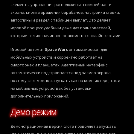
элементы управления расположены в нижней части
экрана: кнопка вращения барабанов, настройка ставки,
автоспины и раздел с таблицей выплат. Это делает
игровой процесс удобным даже для пользователей,
которые только начинают знакомство с онлайн-слотами.
Игровой автомат
Space Wars
оптимизирован для
мобильных устройств и корректно работает на
смартфонах и планшетах. Адаптивный интерфейс
автоматически подстраивается под размер экрана,
поэтому слот можно запускать как на компьютере, так и
на мобильных устройствах без установки
дополнительных приложений.
Демо режим
Демонстрационная версия слота позволяет запускать