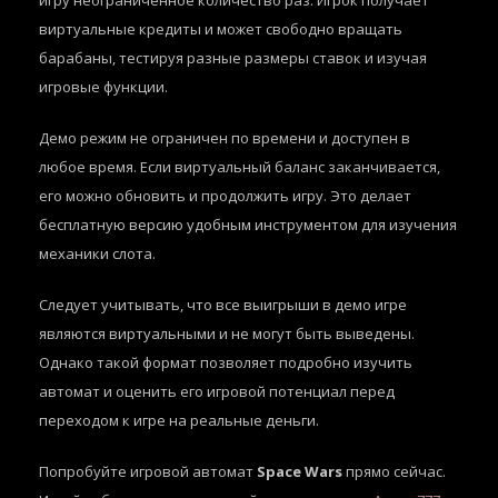
игру неограниченное количество раз. Игрок получает
виртуальные кредиты и может свободно вращать
барабаны, тестируя разные размеры ставок и изучая
игровые функции.
Демо режим не ограничен по времени и доступен в
любое время. Если виртуальный баланс заканчивается,
его можно обновить и продолжить игру. Это делает
бесплатную версию удобным инструментом для изучения
механики слота.
Следует учитывать, что все выигрыши в демо игре
являются виртуальными и не могут быть выведены.
Однако такой формат позволяет подробно изучить
автомат и оценить его игровой потенциал перед
переходом к игре на реальные деньги.
Попробуйте игровой автомат
Space Wars
прямо сейчас.