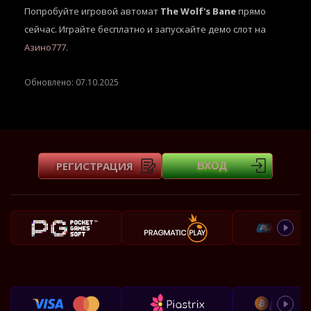
Попробуйте игровой автомат
The Wolf's Bane
прямо
сейчас. Играйте бесплатно и запускайте демо слот на
Азино777
.
Обновлено:
07.10.2025
РЕГИСТРАЦИЯ
ВХОД