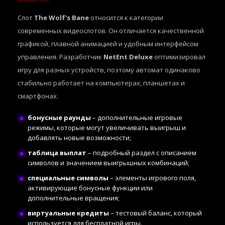
Слот
The Wolf's Bane
относится к категории
современных видеослотов. Он отличается качественной
графикой, плавной анимацией и удобным интерфейсом
управления. Разработчик
NetEnt Deluxe
оптимизировал
игру для разных устройств, поэтому автомат одинаково
стабильно работает на компьютерах, планшетах и
смартфонах.
бонусные раунды
– дополнительные игровые
режимы, которые могут увеличивать выигрыш и
добавлять новые возможности;
таблица выплат
– подробный раздел с описанием
символов и значением выигрышных комбинаций;
специальные символы
– элементы игрового поля,
активирующие бонусные функции или
дополнительные вращения;
виртуальные кредиты
– тестовый баланс, который
используется для бесплатной игры.