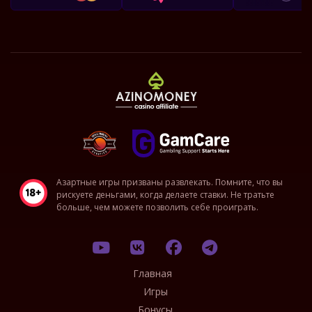
Азартные игры призваны развлекать. Помните, что вы
рискуете деньгами, когда делаете ставки. Не тратьте
больше, чем можете позволить себе проиграть.
Главная
Игры
Бонусы