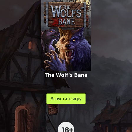
,
,
.
The Wolf's Bane
Запустить игру