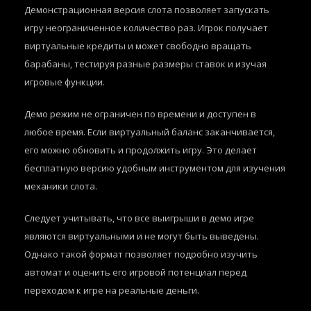
Демонстрационная версия слота позволяет запускать
игру неограниченное количество раз. Игрок получает
виртуальные кредиты и может свободно вращать
барабаны, тестируя разные размеры ставок и изучая
игровые функции.
Демо режим не ограничен по времени и доступен в
любое время. Если виртуальный баланс заканчивается,
его можно обновить и продолжить игру. Это делает
бесплатную версию удобным инструментом для изучения
механики слота.
Следует учитывать, что все выигрыши в демо игре
являются виртуальными и не могут быть выведены.
Однако такой формат позволяет подробно изучить
автомат и оценить его игровой потенциал перед
переходом к игре на реальные деньги.