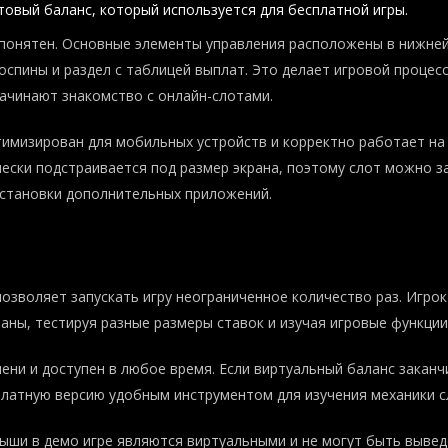
товый баланс, который используется для бесплатной игры.
понятен. Основные элементы управления расположены в нижней 
тоспины и раздел с таблицей выплат. Это делает игровой процес
ачинают знакомство с онлайн-слотами.
имизирован для мобильных устройств и корректно работает на
ски подстраивается под размер экрана, поэтому слот можно за
установки дополнительных приложений.
озволяет запускать игру неограниченное количество раз. Игро
ны, тестируя разные размеры ставок и изучая игровые функции
ени и доступен в любое время. Если виртуальный баланс заканч
платную версию удобным инструментом для изучения механики с
рыши в демо игре являются виртуальными и не могут быть выве