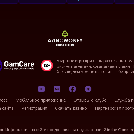
Азартные игры призваны развлекать. Помн
рискуете деньгами, когда делаете ставки. 
больше, чем можете позволить себе проиг
асса
Мобильное приложение
Отзывы о клубе
Служба п
а сайта
Регистрация
Скачать казино
Партнерская прог
од
. Информация на сайте предоставлена под лицензией in the Commercia