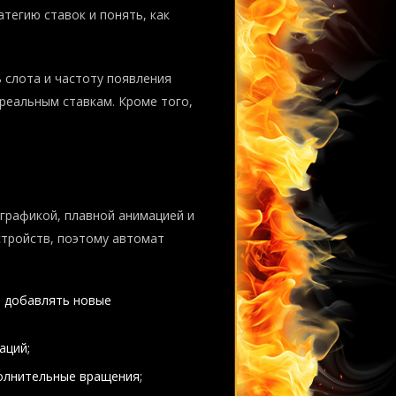
тегию ставок и понять, как
 слота и частоту появления
реальным ставкам. Кроме того,
графикой, плавной анимацией и
стройств, поэтому автомат
и добавлять новые
аций;
олнительные вращения;