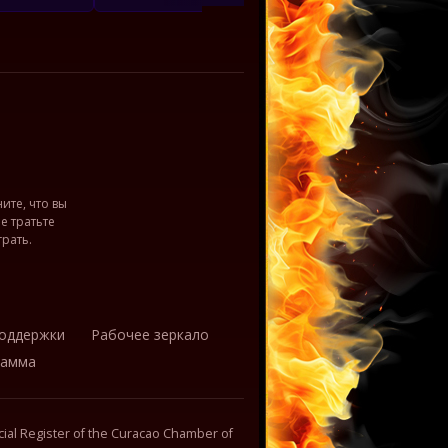
ите, что вы
Не тратьте
рать.
оддержки
Рабочее зеркало
рамма
l Register of the Curacao Chamber of