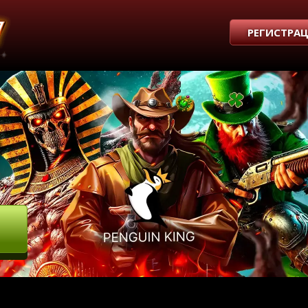
РЕГИСТРА