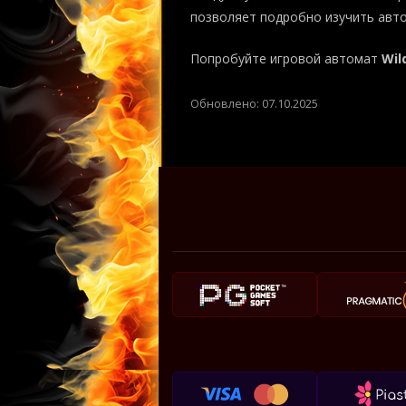
позволяет подробно изучить авто
Попробуйте игровой автомат
Wil
Обновлено:
07.10.2025