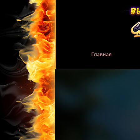
Главная