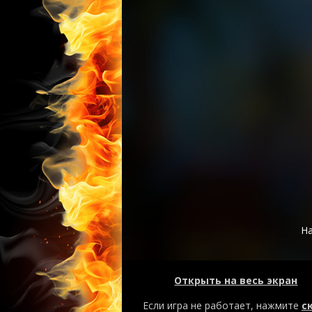
На
Открыть на весь экран
Если игра не работает, нажмите
с