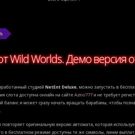
ds
т Wild Worlds. Демо версия о
азработанный студией
NetEnt Deluxe
, можно запустить в беспл
ия слота доступна онлайн на сайте
Azino777
и не требует регис
ый баланс и может сразу начать вращать барабаны, чтобы позна
.
 повторяет оригинальную версию автомата, которая использует
что в бесплатном режиме доступны те же символы, линии выплат