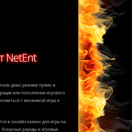
т NetEnt
атном демо режиме прямо в
трации или пополнения игрового
комиться с механикой игры и
ся в онлайн-казино для игры на
, бонусные раунды и игровые