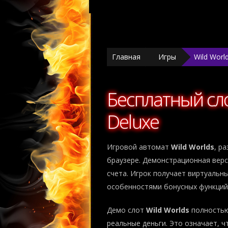
Главная
Игры
Wild Worl
Бесплатный сло
Deluxe
Игровой автомат
Wild Worlds
, р
браузере. Демонстрационная верс
счета. Игрок получает виртуальн
особенностями бонусных функций
Демо слот
Wild Worlds
полностью
реальные деньги. Это означает, 