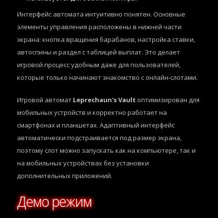
Интерфейс автомата интуитивно понятен. Основные
элементы управления расположены в нижней части
экрана: кнопка вращения барабанов, настройка ставки,
автоспины и раздел с таблицей выплат. Это делает
игровой процесс удобным даже для пользователей,
которые только начинают знакомство с онлайн-слотами.
Игровой автомат
Leprechaun's Vault
оптимизирован для
мобильных устройств и корректно работает на
смартфонах и планшетах. Адаптивный интерфейс
автоматически подстраивается под размер экрана,
поэтому слот можно запускать как на компьютере, так и
на мобильных устройствах без установки
дополнительных приложений.
Демо режим