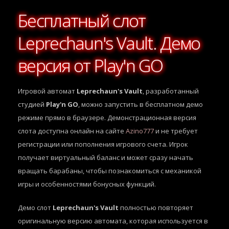
Бесплатный слот
Leprechaun's Vault. Демо
версия от Play'n GO
Игровой автомат
Leprechaun's Vault
, разработанный
студией
Play'n GO
, можно запустить в бесплатном демо
режиме прямо в браузере. Демонстрационная версия
слота доступна онлайн на сайте
Azino777
и не требует
регистрации или пополнения игрового счета. Игрок
получает виртуальный баланс и может сразу начать
вращать барабаны, чтобы познакомиться с механикой
игры и особенностями бонусных функций.
Демо слот
Leprechaun's Vault
полностью повторяет
оригинальную версию автомата, которая используется в