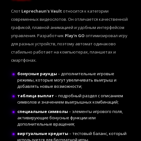
Слот
Leprechaun's Vault
относится к категории
современных видеослотов. Он отличается качественной
графикой, плавной анимацией и удобным интерфейсом
управления. Разработчик
Play'n GO
оптимизировал игру
для разных устройств, поэтому автомат одинаково
стабильно работает на компьютерах, планшетах и
смартфонах.
бонусные раунды
– дополнительные игровые
режимы, которые могут увеличивать выигрыш и
добавлять новые возможности;
таблица выплат
– подробный раздел с описанием
символов и значением выигрышных комбинаций;
специальные символы
– элементы игрового поля,
активирующие бонусные функции или
дополнительные вращения;
виртуальные кредиты
– тестовый баланс, который
используется для бесплатной игры.