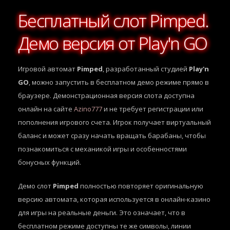
Бесплатный слот Pimped.
Демо версия от Play'n GO
Игровой автомат
Pimped
, разработанный студией
Play'n
GO
, можно запустить в бесплатном демо режиме прямо в
браузере. Демонстрационная версия слота доступна
онлайн на сайте
Azino777
и не требует регистрации или
пополнения игрового счета. Игрок получает виртуальный
баланс и может сразу начать вращать барабаны, чтобы
познакомиться с механикой игры и особенностями
бонусных функций.
Демо слот
Pimped
полностью повторяет оригинальную
версию автомата, которая используется в онлайн-казино
для игры на реальные деньги. Это означает, что в
бесплатном режиме доступны те же символы, линии