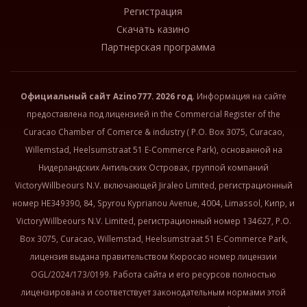
Регистрация
Скачать казино
Партнерская программа
Официальный сайт
Azino777
. 2026 год
. Информация на сайте
предоставлена под лицензией in the Commercial Register of the
Curacao Chamber of Comerce & industry ( P.O. Box 3075, Curacao,
Willemstad, Heelsumstraat 51 E-Commerce Park), основанной на
Нидерландских Антильских Островах, группой компаний
VictoryWillbeours N.V. включающей Jiraleo Limited, регистрационный
номер HE349390, 84, Spyrou Kyprianou Avenue, 4004, Limassol, Кипр, и
VictoryWillbeours N.V. Limited, регистрационный номер 134627, P.O.
Box 3075, Curacao, Willemstad, Heelsumstraat 51 E-Commerce Park,
лицензия выдана правительством Кюросао номер лицензии
OGL/2024/173/0199. Работа сайта и его ресурсов полностью
лицензирована и соответствует законодательным нормами этой