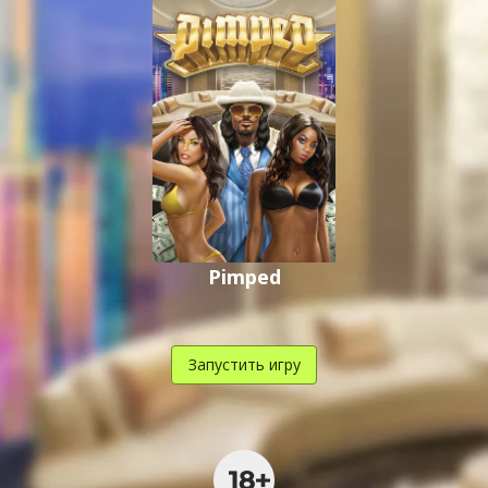
,
,
.
Pimped
Запустить игру