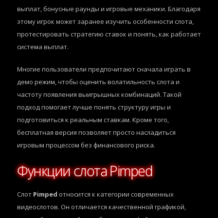
выплат, бонусные раунды и игровые механики. Благодаря
этому игрок может заранее изучить особенности слота,
протестировать стратегию ставок и понять, как работает
система выплат.
Многие пользователи предпочитают сначала играть в
демо режим, чтобы оценить волатильность слота и
частоту появления выигрышных комбинаций. Такой
подход помогает лучше понять структуру игры и
подготовиться к реальным ставкам. Кроме того,
бесплатная версия позволяет просто насладиться
игровым процессом без финансового риска.
Функции слота Pimped
Слот
Pimped
относится к категории современных
видеослотов. Он отличается качественной графикой,