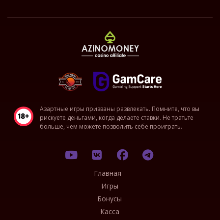
Азартные игры призваны развлекать. Помните, что вы
рискуете деньгами, когда делаете ставки. Не тратьте
больше, чем можете позволить себе проиграть.
Главная
Игры
Бонусы
Касса