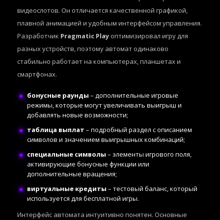
видеослотов. Он отличается качественной графикой,
плавной анимацией и удобным интерфейсом управления.
Разработчик
Pragmatic Play
оптимизировал игру для
разных устройств, поэтому автомат одинаково
стабильно работает на компьютерах, планшетах и
смартфонах.
бонусные раунды
– дополнительные игровые
режимы, которые могут увеличивать выигрыш и
добавлять новые возможности;
таблица выплат
– подробный раздел с описанием
символов и значением выигрышных комбинаций;
специальные символы
– элементы игрового поля,
активирующие бонусные функции или
дополнительные вращения;
виртуальные кредиты
– тестовый баланс, который
используется для бесплатной игры.
Интерфейс автомата интуитивно понятен. Основные