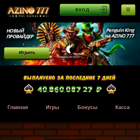
ВХОД
Penguin King
НОВЫЙ
на AZINO 777
ПРОВАЙДЕР
Играть
Главная
Игры
Бонусы
Касса