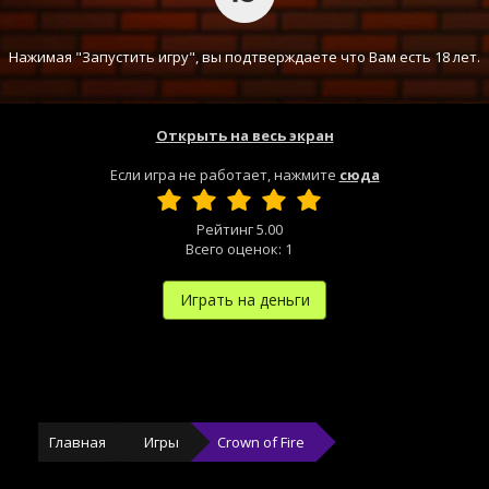
Нажимая "Запустить игру", вы подтверждаете что Вам есть 18 лет.
Открыть на весь экран
Если игра не работает, нажмите
сюда
Рейтинг
5.00
Всего оценок:
1
Играть на деньги
Главная
Игры
Crown of Fire