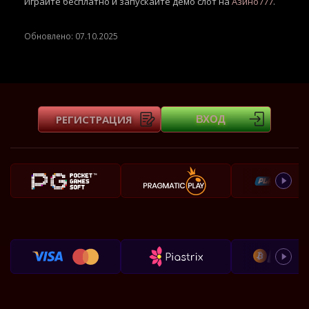
Играйте бесплатно и запускайте демо слот на
Азино777
.
Обновлено:
07.10.2025
РЕГИСТРАЦИЯ
ВХОД