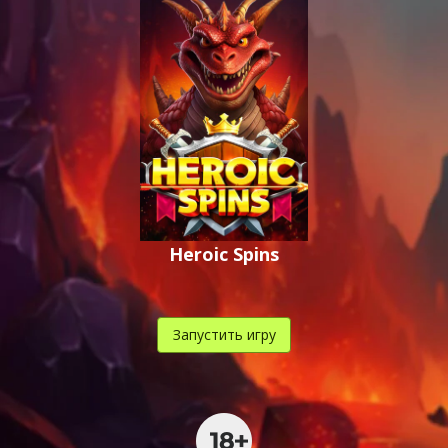
,
,
.
Heroic Spins
Запустить игру