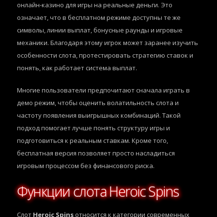
онлайн-казино для игры на реальные деньги. Это
означает, что в бесплатном режиме доступны те же
символы, линии выплат, бонусные раунды и игровые
механики. Благодаря этому игрок может заранее изучить
особенности слота, протестировать стратегию ставок и
понять, как работает система выплат.
Многие пользователи предпочитают сначала играть в
демо режим, чтобы оценить волатильность слота и
частоту появления выигрышных комбинаций. Такой
подход помогает лучше понять структуру игры и
подготовиться к реальным ставкам. Кроме того,
бесплатная версия позволяет просто насладиться
игровым процессом без финансового риска.
Функции слота Heroic Spins
Слот
Heroic Spins
относится к категории современных