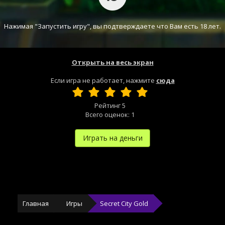
Нажимая "Запустить игру", вы подтверждаете что Вам есть 18 лет.
Открыть на весь экран
Если игра не работает, нажмите
сюда
Рейтинг
5
Всего оценок:
1
Играть на деньги
Главная
Игры
Secret City Gold