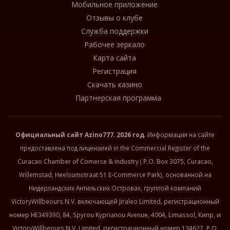
Мобильное приложение
Отзывы о клубе
Служба поддержки
Рабочее зеркало
Карта сайта
Регистрация
Скачать казино
Партнерская программа
Официальный сайт
Azino777
. 2026 год
. Информация на сайте
предоставлена под лицензией in the Commercial Register of the
Curacao Chamber of Comerce & industry ( P.O. Box 3075, Curacao,
Willemstad, Heelsumstraat 51 E-Commerce Park), основанной на
Нидерландских Антильских Островах, группой компаний
VictoryWillbeours N.V. включающей Jiraleo Limited, регистрационный
номер HE349390, 84, Spyrou Kyprianou Avenue, 4004, Limassol, Кипр, и
VictoryWillbeours N.V. Limited, регистрационный номер 134627, P.O.