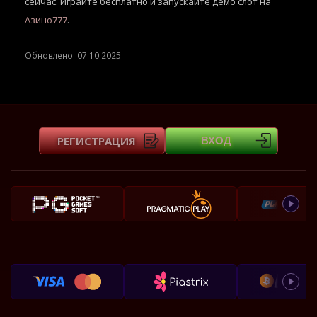
сейчас. Играйте бесплатно и запускайте демо слот на
Азино777
.
Обновлено:
07.10.2025
РЕГИСТРАЦИЯ
ВХОД