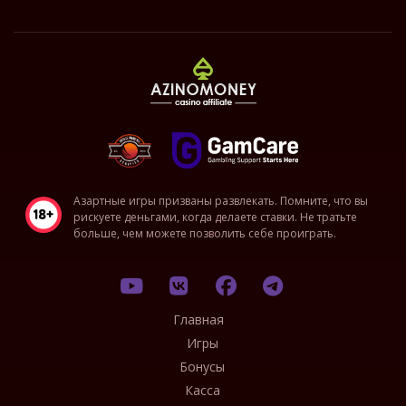
Азартные игры призваны развлекать. Помните, что вы
рискуете деньгами, когда делаете ставки. Не тратьте
больше, чем можете позволить себе проиграть.
Главная
Игры
Бонусы
Касса