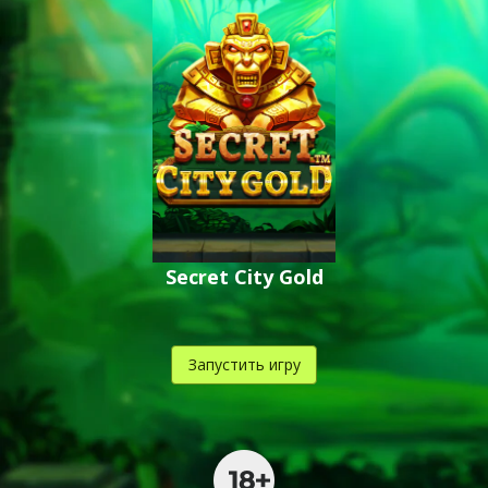
,
,
.
Secret City Gold
Запустить игру