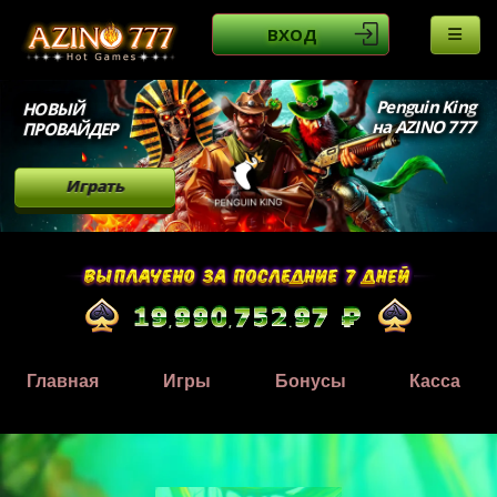
ВХОД
Penguin King
НОВЫЙ
на AZINO 777
ПРОВАЙДЕР
Играть
Главная
Игры
Бонусы
Касса