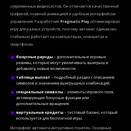
современных видеослотов. Он отличается качественной
графикой, плавной анимацией и удобным интерфейсом
управления. Разработчик
Pragmatic Play
оптимизировал
игру для разных устройств, поэтому автомат одинаково
стабильно работает на компьютерах, планшетах и
смартфонах.
бонусные раунды
– дополнительные игровые
режимы, которые могут увеличивать выигрыш и
добавлять новые возможности;
таблица выплат
– подробный раздел с описанием
символов и значением выигрышных комбинаций;
специальные символы
– элементы игрового поля,
активирующие бонусные функции или
дополнительные вращения;
виртуальные кредиты
– тестовый баланс, который
используется для бесплатной игры.
Интерфейс автомата интуитивно понятен. Основные