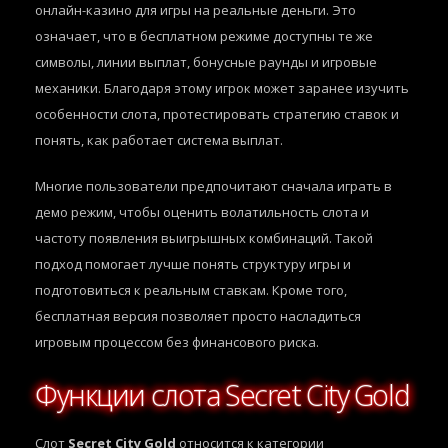
онлайн-казино для игры на реальные деньги. Это
означает, что в бесплатном режиме доступны те же
символы, линии выплат, бонусные раунды и игровые
механики. Благодаря этому игрок может заранее изучить
особенности слота, протестировать стратегию ставок и
понять, как работает система выплат.
Многие пользователи предпочитают сначала играть в
демо режим, чтобы оценить волатильность слота и
частоту появления выигрышных комбинаций. Такой
подход помогает лучше понять структуру игры и
подготовиться к реальным ставкам. Кроме того,
бесплатная версия позволяет просто насладиться
игровым процессом без финансового риска.
Функции слота Secret City Gold
Слот
Secret City Gold
относится к категории