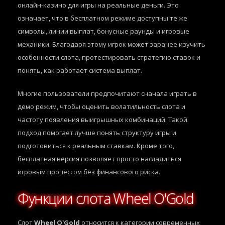
онлайн-казино для игры на реальные деньги. Это
означает, что в бесплатном режиме доступны те же
символы, линии выплат, бонусные раунды и игровые
механики. Благодаря этому игрок может заранее изучить
особенности слота, протестировать стратегию ставок и
понять, как работает система выплат.
Многие пользователи предпочитают сначала играть в
демо режим, чтобы оценить волатильность слота и
частоту появления выигрышных комбинаций. Такой
подход помогает лучше понять структуру игры и
подготовиться к реальным ставкам. Кроме того,
бесплатная версия позволяет просто насладиться
игровым процессом без финансового риска.
Функции слота Wheel O'Gold
Слот
Wheel O'Gold
относится к категории современных