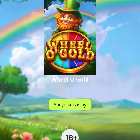
,
,
.
Wheel O'Gold
Запустить игру