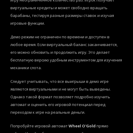
игру неограниченное количество раз. Игрок получает
виртуальные кредиты и может свободно вращать
барабаны, тестируя разные размеры ставок и изучая
игровые функции.
Демо режим не ограничен по времени и доступен в
любое время. Если виртуальный баланс заканчивается,
его можно обновить и продолжить игру. Это делает
бесплатную версию удобным инструментом для изучения
механики слота.
Следует учитывать, что все выигрыши в демо игре
являются виртуальными и не могут быть выведены.
Однако такой формат позволяет подробно изучить
автомат и оценить его игровой потенциал перед
переходом к игре на реальные деньги.
Попробуйте игровой автомат
Wheel O'Gold
прямо