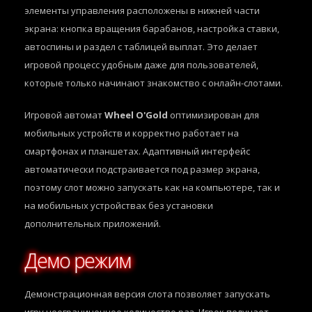
элементы управления расположены в нижней части
экрана: кнопка вращения барабанов, настройка ставки,
автоспины и раздел с таблицей выплат. Это делает
игровой процесс удобным даже для пользователей,
которые только начинают знакомство с онлайн-слотами.
Игровой автомат
Wheel O'Gold
оптимизирован для
мобильных устройств и корректно работает на
смартфонах и планшетах. Адаптивный интерфейс
автоматически подстраивается под размер экрана,
поэтому слот можно запускать как на компьютере, так и
на мобильных устройствах без установки
дополнительных приложений.
Демо режим
Демонстрационная версия слота позволяет запускать