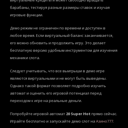
виртуальные кредиты и может свободно вращать
барабаны, тестируя разные размеры ставок и изучая
игровые функции.
Демо режим не ограничен по времени и доступен в
любое время. Если виртуальный баланс заканчивается,
его можно обновить и продолжить игру. Это делает
бесплатную версию удобным инструментом для изучения
механики слота.
Следует учитывать, что все выигрыши в демо игре
являются виртуальными и не могут быть выведены.
Однако такой формат позволяет подробно изучить
автомат и оценить его игровой потенциал перед
переходом к игре на реальные деньги.
Попробуйте игровой автомат
20 Super Hot
прямо сейчас.
Играйте бесплатно и запускайте демо слот на
Азино777
.