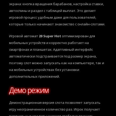
экрана: кнопка вращения барабанов, настройка ставки,
автоспины и раздел с таблицей выплат. Это делает
игровой процесс удобным даже для пользователей,
которые только начинают знакомство с онлайн-слотами.
Игровой автомат
20 Super Hot
оптимизирован для
мобильных устройств и корректно работает на
смартфонах и планшетах. Адаптивный интерфейс
автоматически подстраивается под размер экрана,
поэтому слот можно запускать как на компьютере, так и
на мобильных устройствах без установки
дополнительных приложений.
Демо режим
Демонстрационная версия слота позволяет запускать
игру неограниченное количество раз. Игрок получает