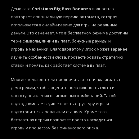
Демо слот
Christmas Big Bass Bonanza
полностью
повторяет оригинальную версию автомата, которая
используется в онлайн-казино для игры на реальные
деньги. Это означает, что в бесплатном режиме доступны
те же символы, линии выплат, бонусные раунды и
игровые механики. Благодаря этому игрок может заранее
изучить особенности слота, протестировать стратегию
ставок и понять, как работает система выплат.
Многие пользователи предпочитают сначала играть в
демо режим, чтобы оценить волатильность слота и
частоту появления выигрышных комбинаций. Такой
подход помогает лучше понять структуру игры и
подготовиться к реальным ставкам. Кроме того,
бесплатная версия позволяет просто насладиться
игровым процессом без финансового риска.