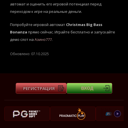
автомат и оценить его игровой потенциал перед
переходом к игре на реальные деньги.
Попробуйте игровой автомат
Christmas Big Bass
Bonanza
прямо сейчас. Играйте бесплатно и запускайте
демо слот на
Азино777
.
Обновлено:
07.10.2025
РЕГИСТРАЦИЯ
ВХОД