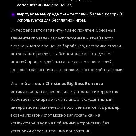
дополнительные вращения;
виртуальные кредиты
– тестовый баланс, который
используется для бесплатной игры.
Интерфейс автомата интуитивно понятен. Основные
элементы управления расположены в нижней части
экрана: кнопка вращения барабанов, настройка ставки,
автоспины и раздел с таблицей выплат. Это делает
игровой процесс удобным даже для пользователей,
которые только начинают знакомство с онлайн-слотами.
Игровой автомат
Christmas Big Bass Bonanza
оптимизирован для мобильных устройств и корректно
работает на смартфонах и планшетах. Адаптивный
интерфейс автоматически подстраивается под размер
экрана, поэтому слот можно запускать как на
компьютере, так и на мобильных устройствах без
установки дополнительных приложений.