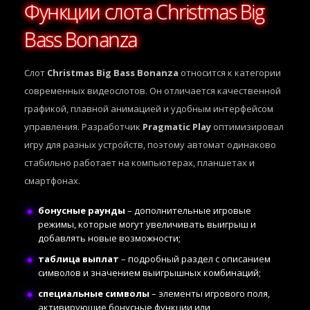
Функции слота Christmas Big
Bass Bonanza
Слот
Christmas Big Bass Bonanza
относится к категории
современных видеослотов. Он отличается качественной
графикой, плавной анимацией и удобным интерфейсом
управления. Разработчик
Pragmatic Play
оптимизировал
игру для разных устройств, поэтому автомат одинаково
стабильно работает на компьютерах, планшетах и
смартфонах.
бонусные раунды
– дополнительные игровые
режимы, которые могут увеличивать выигрыш и
добавлять новые возможности;
таблица выплат
– подробный раздел с описанием
символов и значением выигрышных комбинаций;
специальные символы
– элементы игрового поля,
активирующие бонусные функции или