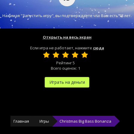
Нажимая "Запустить игру", вы подтверждаете что Вам есть 18 лет.
Открыть на весь экран
Если игра не работает, нажмите
сюда
Рейтинг
5
Всего оценок:
1
Играть на деньги
Главная
Игры
Christmas Big Bass Bonanza