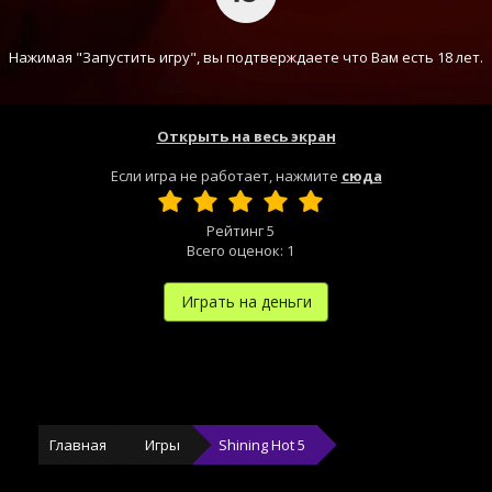
Нажимая "Запустить игру", вы подтверждаете что Вам есть 18 лет.
Открыть на весь экран
Если игра не работает, нажмите
сюда
Рейтинг
5
Всего оценок:
1
Играть на деньги
Главная
Игры
Shining Hot 5