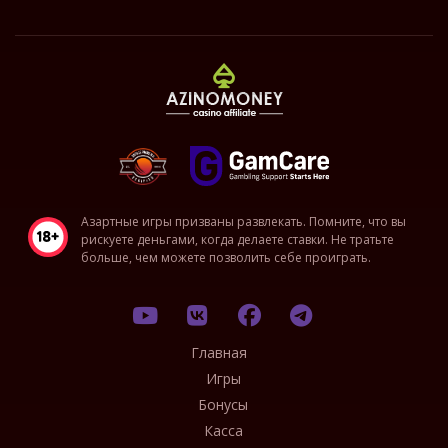
Азартные игры призваны развлекать. Помните, что вы
рискуете деньгами, когда делаете ставки. Не тратьте
больше, чем можете позволить себе проиграть.
Главная
Игры
Бонусы
Касса