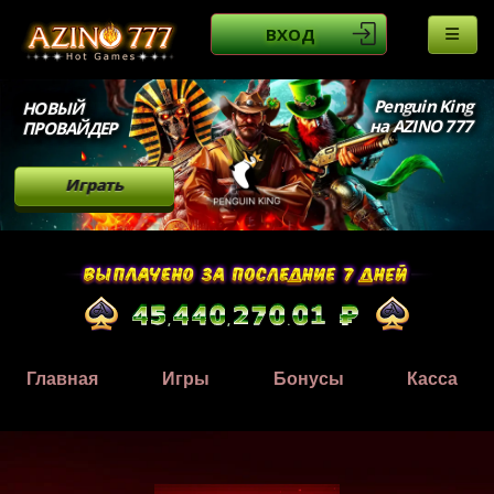
ВХОД
Penguin King
НОВЫЙ
на AZINO 777
ПРОВАЙДЕР
Играть
Главная
Игры
Бонусы
Касса