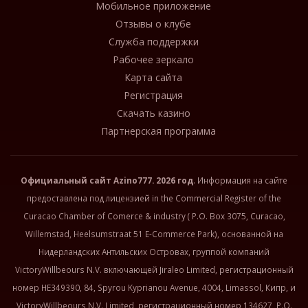
Мобильное приложение
Отзывы о клубе
Служба поддержки
Рабочее зеркало
Карта сайта
Регистрация
Скачать казино
Партнерская программа
Официальный сайт
Azino777
. 2026 год
. Информация на сайте
предоставлена под лицензией in the Commercial Register of the
Curacao Chamber of Comerce & industry ( P.O. Box 3075, Curacao,
Willemstad, Heelsumstraat 51 E-Commerce Park), основанной на
Нидерландских Антильских Островах, группой компаний
VictoryWillbeours N.V. включающей Jiraleo Limited, регистрационный
номер HE349390, 84, Spyrou Kyprianou Avenue, 4004, Limassol, Кипр, и
VictoryWillbeours N.V. Limited, регистрационный номер 134627, P.O.