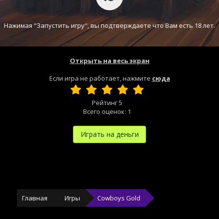
Нажимая "Запустить игру", вы подтверждаете что Вам есть 18 лет.
Открыть на весь экран
Если игра не работает, нажмите
сюда
Рейтинг
5
Всего оценок:
1
Играть на деньги
Главная
Игры
Cowboys Gold