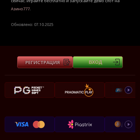
сейчас. Играйте бесплатно и запускайте демо слот на
Азино777
.
Обновлено:
07.10.2025
РЕГИСТРАЦИЯ
ВХОД