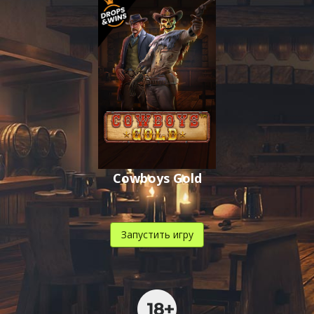
,
,
.
Cowboys Gold
Запустить игру