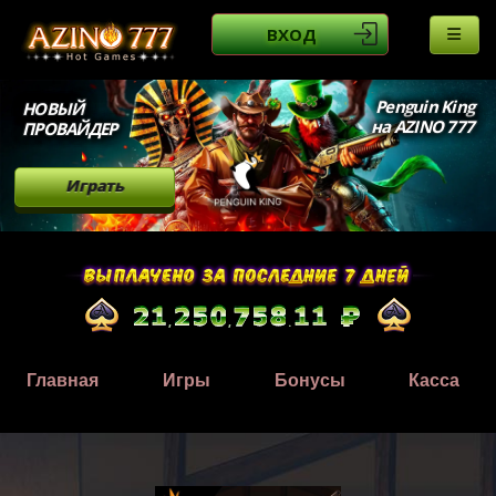
ВХОД
Penguin King
НОВЫЙ
на AZINO 777
ПРОВАЙДЕР
Играть
Главная
Игры
Бонусы
Касса