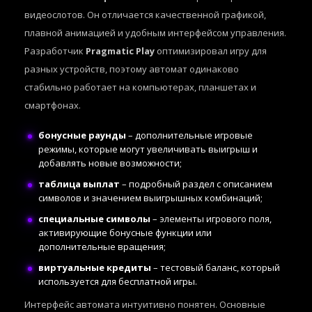
видеослотов. Он отличается качественной графикой,
плавной анимацией и удобным интерфейсом управления.
Разработчик
Pragmatic Play
оптимизировал игру для
разных устройств, поэтому автомат одинаково
стабильно работает на компьютерах, планшетах и
смартфонах.
бонусные раунды
– дополнительные игровые
режимы, которые могут увеличивать выигрыш и
добавлять новые возможности;
таблица выплат
– подробный раздел с описанием
символов и значением выигрышных комбинаций;
специальные символы
– элементы игрового поля,
активирующие бонусные функции или
дополнительные вращения;
виртуальные кредиты
– тестовый баланс, который
используется для бесплатной игры.
Интерфейс автомата интуитивно понятен. Основные