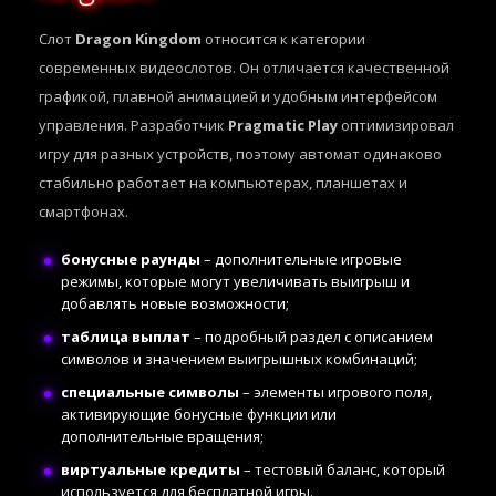
Слот
Dragon Kingdom
относится к категории
современных видеослотов. Он отличается качественной
графикой, плавной анимацией и удобным интерфейсом
управления. Разработчик
Pragmatic Play
оптимизировал
игру для разных устройств, поэтому автомат одинаково
стабильно работает на компьютерах, планшетах и
смартфонах.
бонусные раунды
– дополнительные игровые
режимы, которые могут увеличивать выигрыш и
добавлять новые возможности;
таблица выплат
– подробный раздел с описанием
символов и значением выигрышных комбинаций;
специальные символы
– элементы игрового поля,
активирующие бонусные функции или
дополнительные вращения;
виртуальные кредиты
– тестовый баланс, который
используется для бесплатной игры.