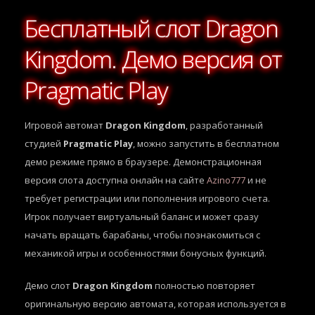
Бесплатный слот Dragon
Kingdom. Демо версия от
Pragmatic Play
Игровой автомат
Dragon Kingdom
, разработанный
студией
Pragmatic Play
, можно запустить в бесплатном
демо режиме прямо в браузере. Демонстрационная
версия слота доступна онлайн на сайте
Azino777
и не
требует регистрации или пополнения игрового счета.
Игрок получает виртуальный баланс и может сразу
начать вращать барабаны, чтобы познакомиться с
механикой игры и особенностями бонусных функций.
Демо слот
Dragon Kingdom
полностью повторяет
оригинальную версию автомата, которая используется в