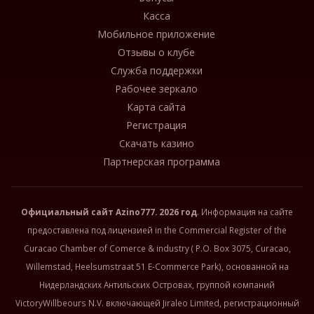
Касса
Мобильное приложение
Отзывы о клубе
Служба поддержки
Рабочее зеркало
Карта сайта
Регистрация
Скачать казино
Партнерская программа
Официальный сайт
Azino777
. 2026 год
. Информация на сайте
предоставлена под лицензией in the Commercial Register of the
Curacao Chamber of Comerce & industry ( P.O. Box 3075, Curacao,
Willemstad, Heelsumstraat 51 E-Commerce Park), основанной на
Нидерландских Антильских Островах, группой компаний
VictoryWillbeours N.V. включающей Jiraleo Limited, регистрационный