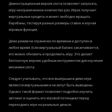
Демонстрационная версия слота позволяет запускать
игру неограниченное количество раз. Игрок получает
виртуальные кредиты и может свободно вращать
барабаны, тестируя разные размеры ставок и изучая
игровые функции.
Демо режим не ограничен по времени и доступен в
любое время. Если виртуальный баланс заканчивается,
его можно обновить и продолжить игру. Это делает
бесплатную версию удобным инструментом для изучения
механики слота.
Следует учитывать, что все выигрыши в демо игре
являются виртуальными и не могут быть выведены.
Однако такой формат позволяет подробно изучить
автомат и оценить его игровой потенциал перед
переходом к игре на реальные деньги.