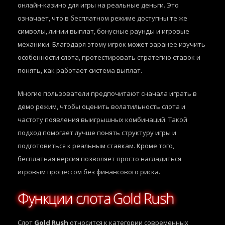
онлайн-казино для игры на реальные деньги. Это
означает, что в бесплатном режиме доступны те же
символы, линии выплат, бонусные раунды и игровые
механики. Благодаря этому игрок может заранее изучить
особенности слота, протестировать стратегию ставок и
понять, как работает система выплат.
Многие пользователи предпочитают сначала играть в
демо режим, чтобы оценить волатильность слота и
частоту появления выигрышных комбинаций. Такой
подход помогает лучше понять структуру игры и
подготовиться к реальным ставкам. Кроме того,
бесплатная версия позволяет просто насладиться
игровым процессом без финансового риска.
Функции слота Gold Rush
Слот
Gold Rush
относится к категории современных