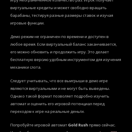
игру неограниченное количество раз. Игрок получает
виртуальные кредиты и может свободно вращать
барабаны, тестируя разные размеры ставок и изучая
игровые функции.
Демо режим не ограничен по времени и доступен в
любое время. Если виртуальный баланс заканчивается,
его можно обновить и продолжить игру. Это делает
бесплатную версию удобным инструментом для изучения
механики слота.
Следует учитывать, что все выигрыши в демо игре
являются виртуальными и не могут быть выведены.
Однако такой формат позволяет подробно изучить
автомат и оценить его игровой потенциал перед
переходом к игре на реальные деньги.
Попробуйте игровой автомат
Gold Rush
прямо сейчас.