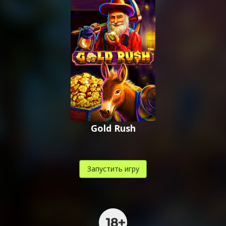
,
,
.
Gold Rush
Запустить игру