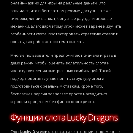
онлайн-казино для игры на реальные деньги. Это
означает, что в бесплатном режиме доступны те же
символы, линии выплат, бонусные раунды и игровые
механики. Благодаря этому игрок может заранее изучить
особенности слота, протестировать стратегию ставок и
понять, как работает система выплат.
Многие пользователи предпочитают сначала играть в
демо режим, чтобы оценить волатильность слота и
частоту появления выигрышных комбинаций. Такой
подход помогает лучше понять структуру игры и
подготовиться к реальным ставкам. Кроме того,
бесплатная версия позволяет просто насладиться
игровым процессом без финансового риска.
Функции слота Lucky Dragons
Слот
Lucky Dragons
относится к категории современных