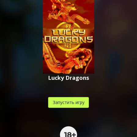
,
,
.
Lucky Dragons
Запустить игру