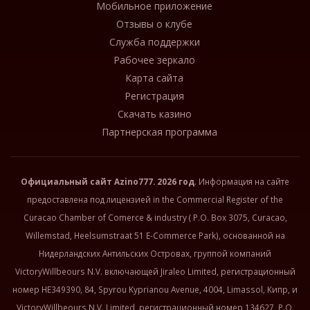
Мобильное приложение
Отзывы о клубе
Служба поддержки
Рабочее зеркало
Карта сайта
Регистрация
Скачать казино
Партнерская программа
Официальный сайт
Azino777
. 2026 год
. Информация на сайте
предоставлена под лицензией in the Commercial Register of the
Curacao Chamber of Comerce & industry ( P.O. Box 3075, Curacao,
Willemstad, Heelsumstraat 51 E-Commerce Park), основанной на
Нидерландских Антильских Островах, группой компаний
VictoryWillbeours N.V. включающей Jiraleo Limited, регистрационный
номер HE349390, 84, Spyrou Kyprianou Avenue, 4004, Limassol, Кипр, и
VictoryWillbeours N.V. Limited, регистрационный номер 134627, P.O.