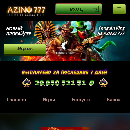
ВХОД
Penguin King
НОВЫЙ
на AZINO 777
ПРОВАЙДЕР
Играть
Главная
Игры
Бонусы
Касса