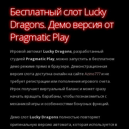
Бесплатный слот Lucky
Dragons. Демо версия от
Pragmatic Play
Игровой автомат
Lucky Dragons
, разработанный
студией
Pragmatic Play
, можно запустить в бесплатном
демо режиме прямо в браузере. Демонстрационная
версия слота доступна онлайн на сайте
Azino777
и не
требует регистрации или пополнения игрового счета.
Игрок получает виртуальный баланс и может сразу
начать вращать барабаны, чтобы познакомиться с
механикой игры и особенностями бонусных функций.
Демо слот
Lucky Dragons
полностью повторяет
оригинальную версию автомата, которая используется в