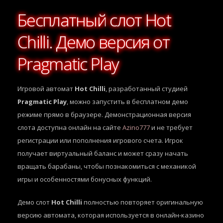
Бесплатный слот Hot
Chilli. Демо версия от
Pragmatic Play
Игровой автомат
Hot Chilli
, разработанный студией
Pragmatic Play
, можно запустить в бесплатном демо
режиме прямо в браузере. Демонстрационная версия
слота доступна онлайн на сайте
Azino777
и не требует
регистрации или пополнения игрового счета. Игрок
получает виртуальный баланс и может сразу начать
вращать барабаны, чтобы познакомиться с механикой
игры и особенностями бонусных функций.
Демо слот
Hot Chilli
полностью повторяет оригинальную
версию автомата, которая используется в онлайн-казино