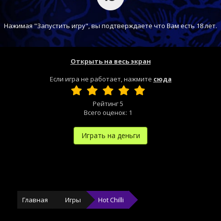
Нажимая "Запустить игру", вы подтверждаете что Вам есть 18 лет.
Открыть на весь экран
Если игра не работает, нажмите
сюда
Рейтинг
5
Всего оценок:
1
Играть на деньги
Главная
Игры
Hot Chilli