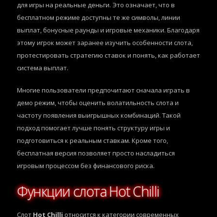
для игры на реальные деньги. Это означает, что в
бесплатном режиме доступны те же символы, линии
выплат, бонусные раунды и игровые механики. Благодаря
этому игрок может заранее изучить особенности слота,
протестировать стратегию ставок и понять, как работает
система выплат.
Многие пользователи предпочитают сначала играть в
демо режим, чтобы оценить волатильность слота и
частоту появления выигрышных комбинаций. Такой
подход помогает лучше понять структуру игры и
подготовиться к реальным ставкам. Кроме того,
бесплатная версия позволяет просто насладиться
игровым процессом без финансового риска.
Функции слота Hot Chilli
Слот
Hot Chilli
относится к категории современных